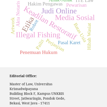
ITE Law
Akta Notaris
Hakim Pengawas
Pewarisan
Keadilan Restoratif
Judi Online
Media Sosial
Etika
Artwork
Robot
Batas Usia
Hibah Wasiat
Illegal Fishing
Perjanjian
Pailit
Pasal Karet
Penemuan Hukum
Editorial Office:
Master of Law, Universitas
Krisnadwipayana
Building Block F, Kampus UNKRIS
Street, Jatiwaringin, Pondok Gede,
Bekasi, West Java - 17411