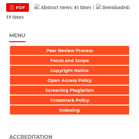
Abstract views: 45 times |
Downloaded:
PDF
19 times
MENU
Peer Review Process
Focus and Scope
Copyright Notice
Open Access Policy
Screening Plagiarism
Crossmark Policy
Indexing
ACCREDITATION