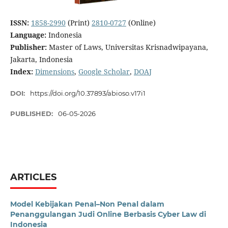
ISSN:
1858-2990
(Print)
2810-0727
(Online)
Language:
Indonesia
Publisher:
Master of Laws, Universitas Krisnadwipayana,
Jakarta, Indonesia
Index:
Dimensions
,
Google Scholar
,
DOAJ
DOI:
https://doi.org/10.37893/abioso.v17i1
PUBLISHED:
06-05-2026
ARTICLES
Model Kebijakan Penal–Non Penal dalam
Penanggulangan Judi Online Berbasis Cyber Law di
Indonesia