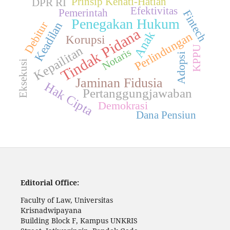
Prinsip Kehati-Hatian
DPR RI
Efektivitas
Pemerintah
Fintech
Penegakan Hukum
Debitur
Keadilan
Tindak Pidana
Anak
Perlindungan
Korupsi
Kepailitan
KPPU
Notaris
Adopsi
Eksekusi
Jaminan Fidusia
Hak Cipta
Pertanggungjawaban
Demokrasi
Dana Pensiun
Editorial Office:
Faculty of Law, Universitas
Krisnadwipayana
Building Block F, Kampus UNKRIS