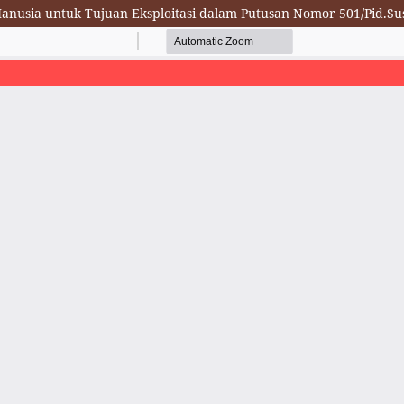
anusia untuk Tujuan Eksploitasi dalam Putusan Nomor 501/Pid.Su