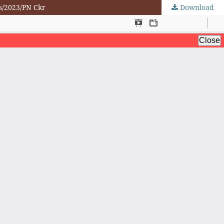
s/2023/PN Ckr
Download