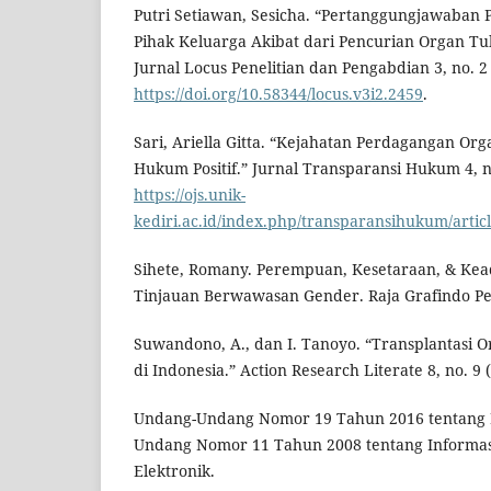
Putri Setiawan, Sesicha. “Pertanggungjawaban 
Pihak Keluarga Akibat dari Pencurian Organ Tu
Jurnal Locus Penelitian dan Pengabdian 3, no. 2
https://doi.org/10.58344/locus.v3i2.2459
.
Sari, Ariella Gitta. “Kejahatan Perdagangan Org
Hukum Positif.” Jurnal Transparansi Hukum 4, no
https://ojs.unik-
kediri.ac.id/index.php/transparansihukum/artic
Sihete, Romany. Perempuan, Kesetaraan, & Kea
Tinjauan Berwawasan Gender. Raja Grafindo Pe
Suwandono, A., dan I. Tanoyo. “Transplantasi O
di Indonesia.” Action Research Literate 8, no. 9 
Undang-Undang Nomor 19 Tahun 2016 tentang 
Undang Nomor 11 Tahun 2008 tentang Informas
Elektronik.