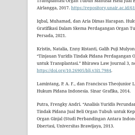
Transplantasi Organ Tubuh Manusia Hasil Jual Be
Airlangga, 2017.
https://repository.unair.ac.id/6
Iqbal, Muhamad, dan Aria Dimas Harapan. Hu
Gratifikasi Dalam Skema Perdagangan Organ T
Persada, 2021.
Kristin, Natalia, Enny Ristanti, Galih Puji Muly
“Tinjauan Yuridis Tindak Pidana Perdagangan
untuk Transplantasi.” Bhirawa Law Journal 3, no
https://doi.org/10.26905/blj.v3i1.7984
.
Lamintang, P. A. F., dan Franciscus Theojunior
Hukum Pidana Indonesia. Sinar Grafika, 2014.
Putra, Frengky Andri. “Analisis Yuridis Perund
Tindak Pidana Jual Beli Organ Tubuh untuk Kep
Organ Ginjal (Studi Perbandingan Antara Indone
Disertasi, Universitas Brawijaya, 2013.