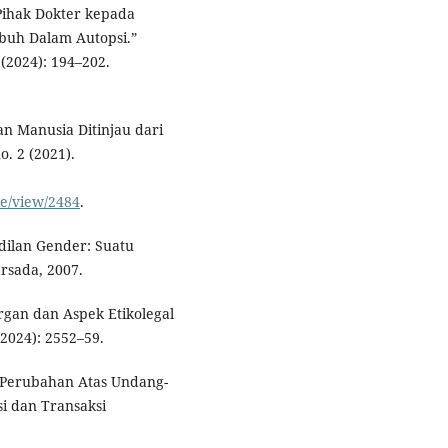
Pihak Dokter kepada
buh Dalam Autopsi.”
 (2024): 194–202.
an Manusia Ditinjau dari
. 2 (2021).
le/view/2484
.
dilan Gender: Suatu
rsada, 2007.
rgan dan Aspek Etikolegal
(2024): 2552–59.
Perubahan Atas Undang-
i dan Transaksi