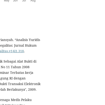
ansyah. “Analisis Yuridis
Legalitas: Jurnal Hukum
alitas.v14i1.318
.
k Sebagai Alat Bukti di
 No 11 Tahun 2008
eminar Terbatas kerja
Agung RI dengan
ukti Transaksi Elektronik
elah Berlakunya", 2009.
Tenaga Medis Pelaku