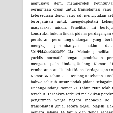
manusiawi demi memperoleh keuntunga
permintaan organ untuk transplantasi yang
ketersediaan donor yang sah menciptakan cela
terorganisasi untuk mengeksploitasi kelo
masyarakat miskin. Penelitian ini bertuj
konstruksi hukum tindak pidana perdagangan 
peraturan perundang-undangan yang berla
mengkaji pertimbangan hakim da
501/Pid.Sus/2023/PN Ckr. Metode penelitia
yuridis normatif dengan pendekatan pe
mengacu pada Undang-Undang Nomor 21
Pemberantasan Tindak Pidana Perdagangan O
Nomor 36 Tahun 2009 tentang Kesehatan. Hasi
bahwa seluruh unsur tindak pidana sebagaima
Undang-Undang Nomor 21 Tahun 2007 telah t
tersebut. Terdakwa terbukti melakukan perek
pengiriman warga negara Indonesia ke 
transplantasi ginjal secara ilegal. Majelis 
penjara selama 14 tahun dan denda sebesar