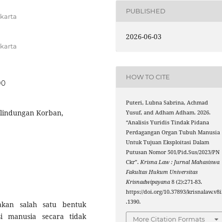
PUBLISHED
karta
2026-06-03
karta
HOW TO CITE
90
Puteri, Lubna Sabrina, Achmad
rlindungan Korban,
Yusuf, and Adham Adham. 2026.
“Analisis Yuridis Tindak Pidana
Perdagangan Organ Tubuh Manusia
Untuk Tujuan Eksploitasi Dalam
Putusan Nomor 501/Pid.Sus/2023/PN
Ckr”.
Krisna Law : Jurnal Mahasiswa
Fakultas Hukum Universitas
Krisnadwipayana
8 (2):271-83.
https://doi.org/10.37893/krisnalaw.v8i
.1390.
kan salah satu bentuk
si manusia secara tidak
More Citation Formats