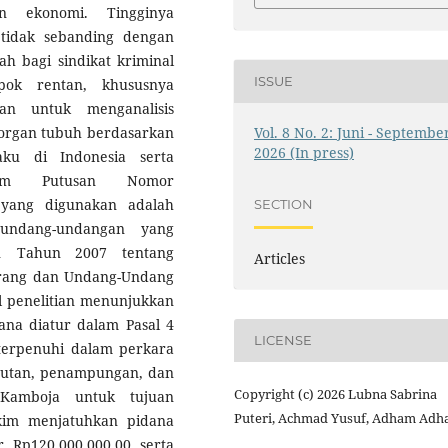
n ekonomi. Tingginya
 tidak sebanding dengan
h bagi sindikat kriminal
ISSUE
mpok rentan, khususnya
uan untuk menganalisis
Vol. 8 No. 2: Juni - Septembe
organ tubuh berdasarkan
2026 (In press)
ku di Indonesia serta
lam Putusan Nomor
n yang digunakan adalah
SECTION
rundang-undangan yang
 Tahun 2007 tentang
Articles
rang dan Undang-Undang
l penelitian menunjukkan
na diatur dalam Pasal 4
LICENSE
erpenuhi dalam perkara
rutan, penampungan, dan
Copyright (c) 2026 Lubna Sabrina
Kamboja untuk tujuan
Puteri, Achmad Yusuf, Adham Ad
Hakim menjatuhkan pidana
 Rp120.000.000,00 serta