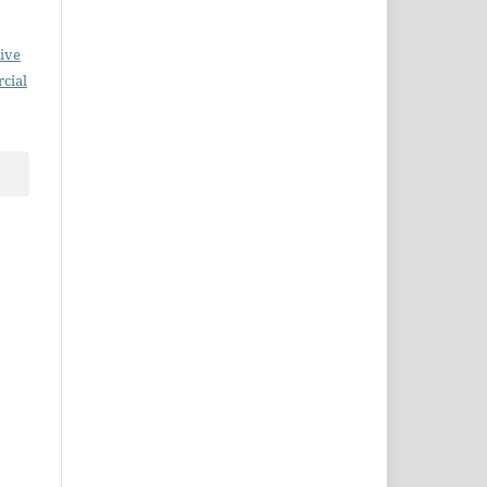
ive
cial